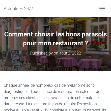
Actualités 24/7
TOGGL
Comment choisir les bons parasols
pour mon restaurant ?
Published by
on
août 2, 2022
Chaque année, de nombreux cas de mélanome sont
diagnostiqués. Tout espace de restauration extérieur doit
protéger ses clients et ses travailleurs de cette maladie
dangereuse. La meilleure façon de réduire l’exposition
nocive au soleil et aux UV consiste à ajouter un parasol. Ils