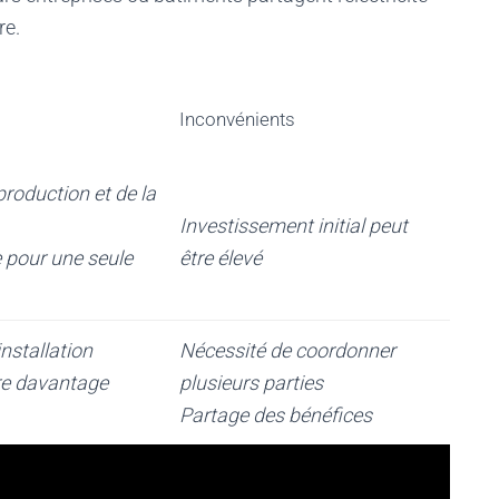
re.
Inconvénients
production et de la
Investissement initial peut
e pour une seule
être élevé
nstallation
Nécessité de coordonner
ire davantage
plusieurs parties
Partage des bénéfices